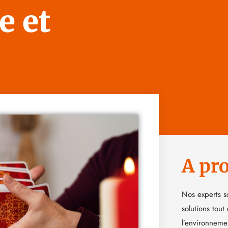
e et
A pr
Nos experts s
solutions tout
l’environneme