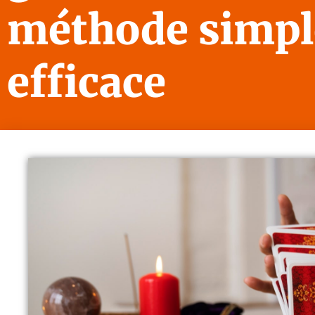
méthode simpl
efficace