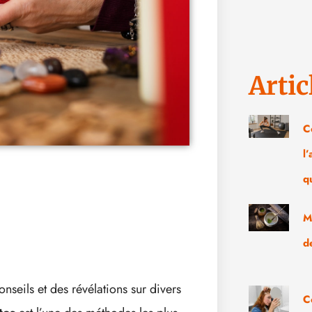
Artic
C
l
q
M
d
onseils et des révélations sur divers
C