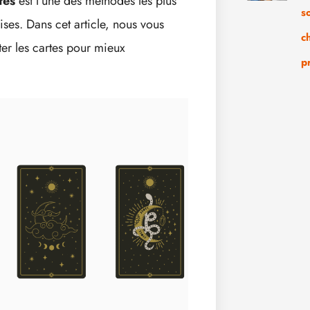
tes
est l’une des méthodes les plus
s
ises. Dans cet article, nous vous
c
er les cartes pour mieux
p