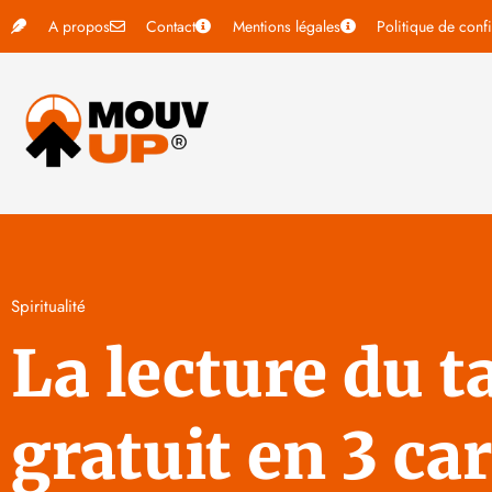
A propos
Contact
Mentions légales
Politique de confi
Spiritualité
La lecture du t
gratuit en 3 car