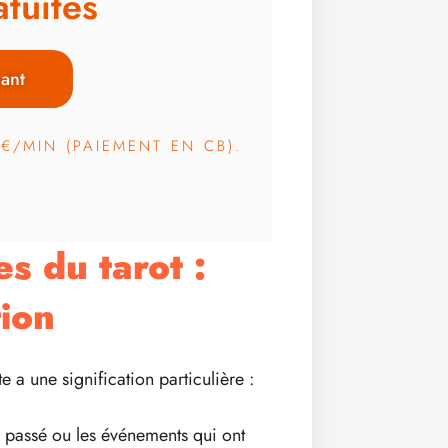
tuites
ant
3€/MIN (PAIEMENT EN CB).
es du tarot :
tion
e a une signification particulière :
 passé ou les événements qui ont