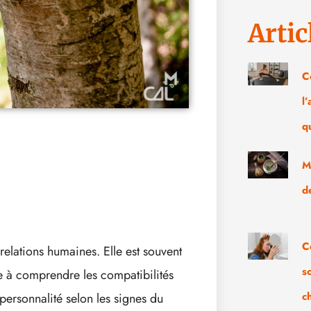
Artic
C
l
q
M
d
C
 relations humaines. Elle est souvent
s
de à comprendre les compatibilités
c
personnalité selon les signes du