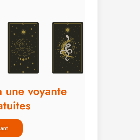
à une voyante
tuites
ant