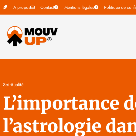
A propos
Contact
Mentions légales
Politique de confi
Spiritualité
L’importance d
l’astrologie dan