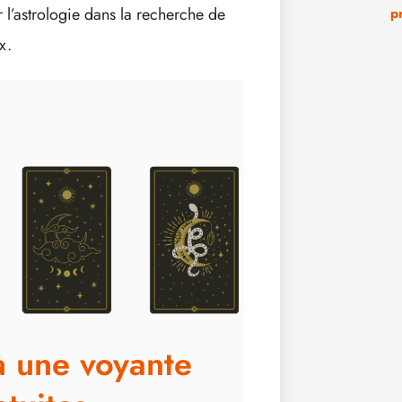
r l’astrologie dans la recherche de
p
x.
à une voyante