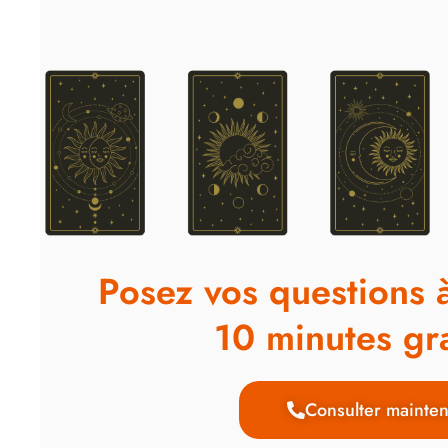
Posez vos questions 
10 minutes gra
Consulter mainten