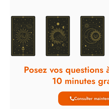
Posez vos questions 
10 minutes gra
Consulter mainten