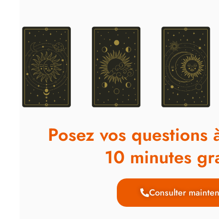
Posez vos questions 
10 minutes gra
Consulter mainten