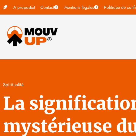
A propos
Contact
Mentions légales
Politique de confi
Spiritualité
La significatio
mystérieuse d