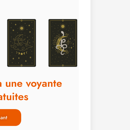
à une voyante
tuites
ant