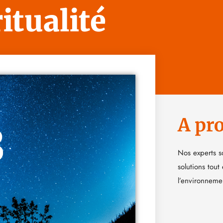
itualité
A pr
Nos experts s
solutions tout
l’environneme