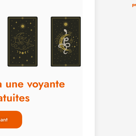
p
à une voyante
tuites
ant