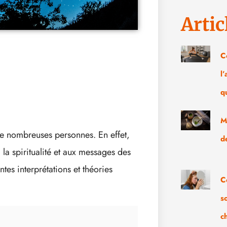
Artic
C
l
q
M
 de nombreuses personnes. En effet,
d
à la spiritualité et aux messages des
ntes interprétations et théories
C
s
c