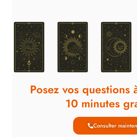
Posez vos questions 
10 minutes gra
Consulter mainten