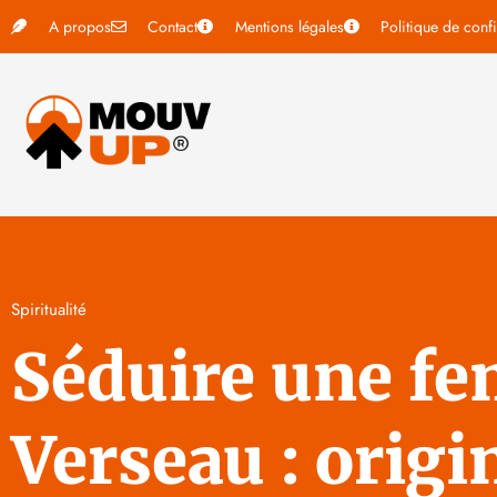
A propos
Contact
Mentions légales
Politique de confi
Spiritualité
Séduire une f
Verseau : origin