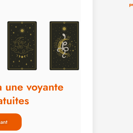
p
à une voyante
tuites
ant