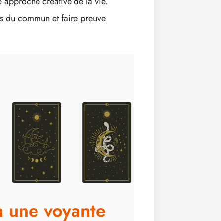
e approche créative de la vie.
rs du commun et faire preuve
à une voyante