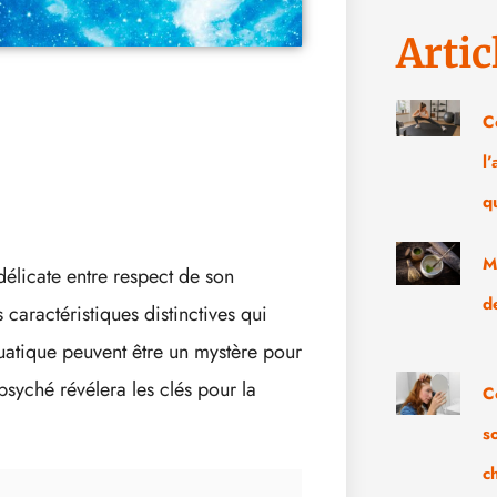
Artic
C
l
q
M
licate entre respect de son
d
 caractéristiques distinctives qui
uatique peuvent être un mystère pour
syché révélera les clés pour la
C
s
c