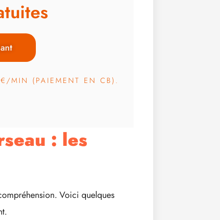
tuites
ant
3€/MIN (PAIEMENT EN CB).
seau : les
 compréhension. Voici quelques
t.