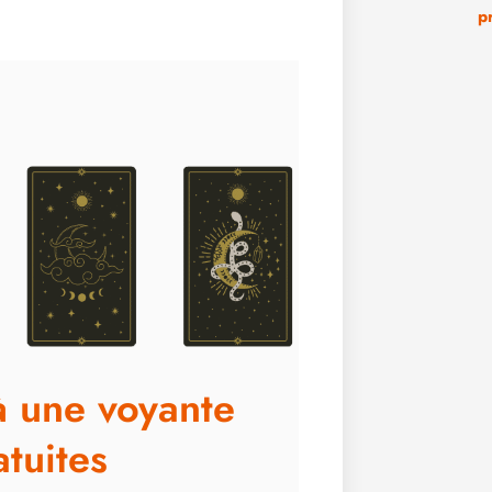
p
à une voyante
tuites