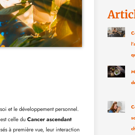
Artic
C
l
q
M
d
C
e soi et le développement personnel.
s
 est celle du
Cancer ascendant
c
és à première vue, leur interaction