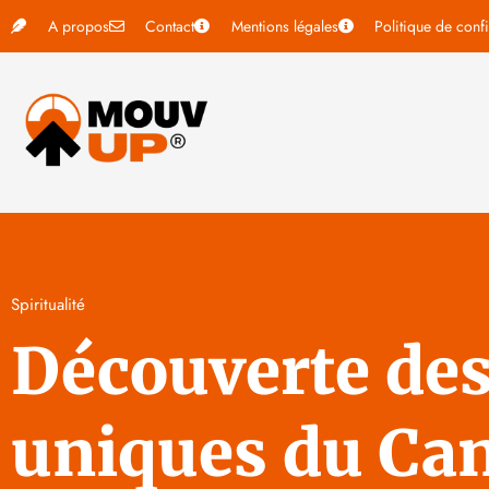
A propos
Contact
Mentions légales
Politique de confi
Spiritualité
Découverte des 
uniques du Ca