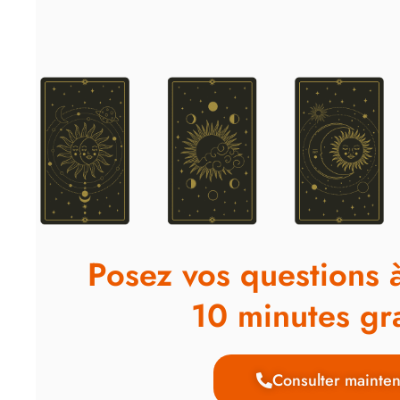
Posez vos questions 
10 minutes gra
Consulter mainten