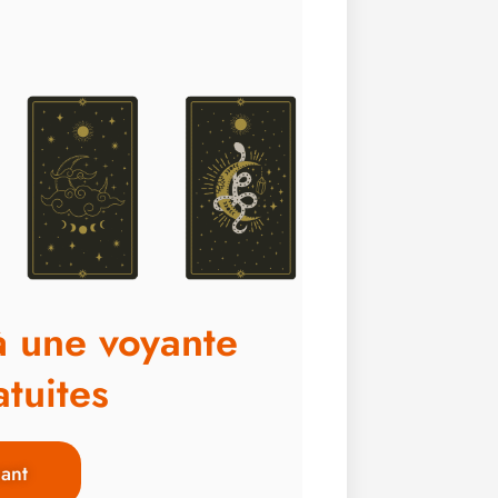
à une voyante
tuites
ant