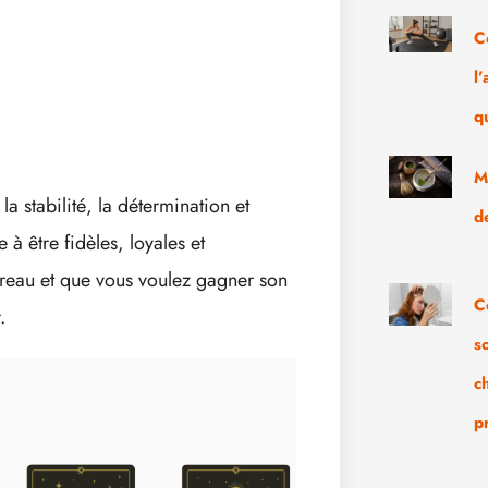
C
l
q
M
a stabilité, la détermination et
d
à être fidèles, loyales et
ureau et que vous voulez gagner son
C
.
s
c
p