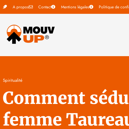
A propos
Contact
Mentions légales
Politique de confi
Spiritualité
Comment sédui
femme Taureau