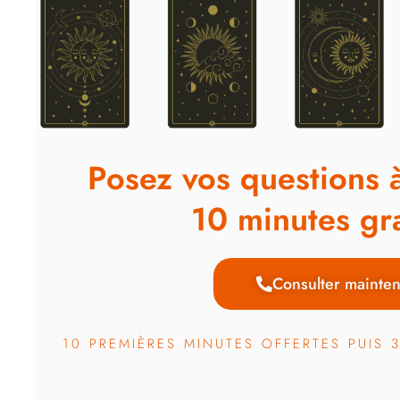
Posez vos questions 
10 minutes gra
Consulter mainten
10 PREMIÈRES MINUTES OFFERTES PUIS 