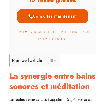
10 minutes gratuites
Consulter maintenant
10 PREMIÈRES MINUTES OFFERTES PUIS 3€/MIN
(PAIEMENT EN CB).
Plan de l'article
La synergie entre bains
sonores et méditation
Les
bains sonores
, aussi appelés
thérapie par le son
,