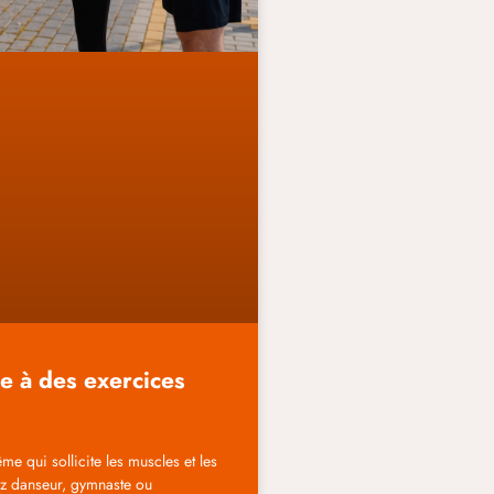
ce à des exercices
me qui sollicite les muscles et les
ez danseur, gymnaste ou