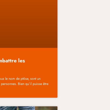
mbattre les
us le nom de ptôse, sont un
personnes. Bien qu’il puisse être