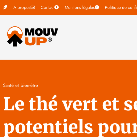
A propos
Contact
Mentions légales
Politique de confi
Santé et bien-être
Le thé vert et 
potentiels pour