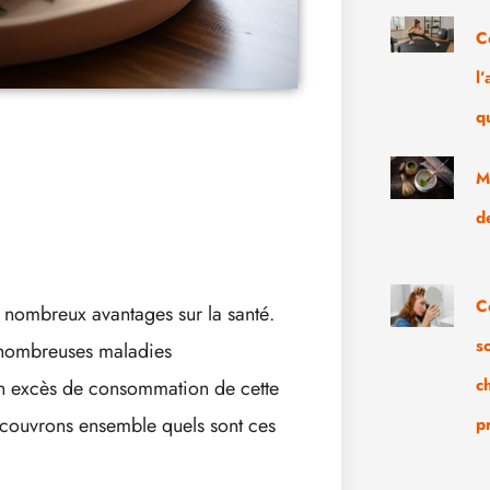
C
l
q
M
d
C
s nombreux avantages sur la santé.
s
e nombreuses maladies
c
 un excès de consommation de cette
Découvrons ensemble quels sont ces
p