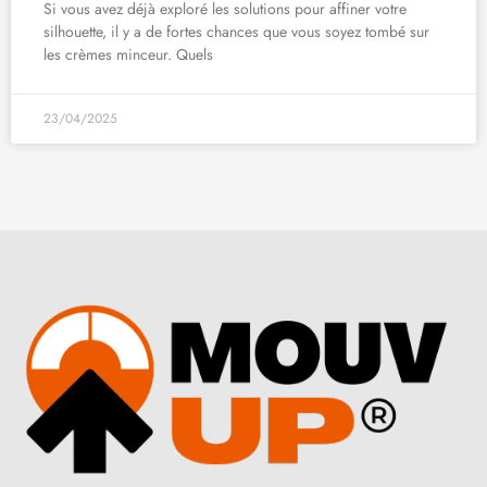
Si vous avez déjà exploré les solutions pour affiner votre
silhouette, il y a de fortes chances que vous soyez tombé sur
les crèmes minceur. Quels
23/04/2025