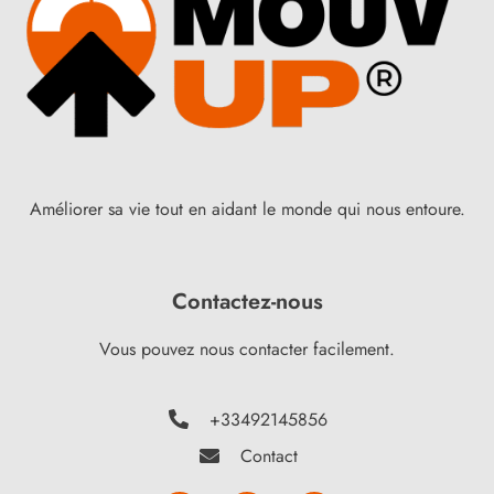
Améliorer sa vie tout en aidant le monde qui nous entoure.
Contactez-nous
Vous pouvez nous contacter facilement.
+33492145856
Contact