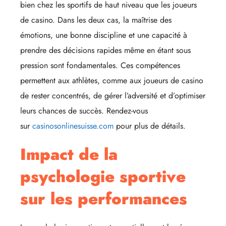
bien chez les sportifs de haut niveau que les joueurs
de casino. Dans les deux cas, la maîtrise des
émotions, une bonne discipline et une capacité à
prendre des décisions rapides même en étant sous
pression sont fondamentales. Ces compétences
permettent aux athlètes, comme aux joueurs de casino
de rester concentrés, de gérer l’adversité et d’optimiser
leurs chances de succès. Rendez-vous
sur
casinosonlinesuisse.com
pour plus de détails.
Impact de la
psychologie sportive
sur les performances