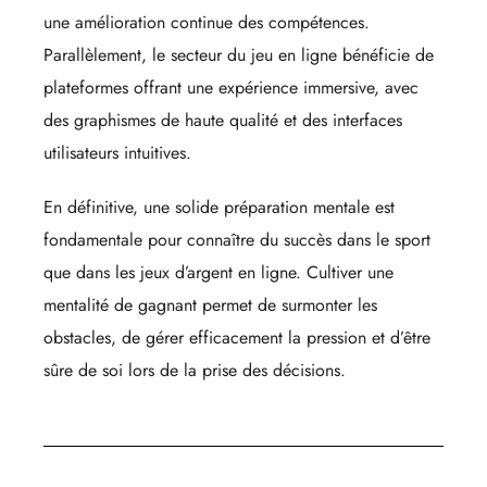
une amélioration continue des compétences.
Parallèlement, le secteur du jeu en ligne bénéficie de
plateformes offrant une expérience immersive, avec
des graphismes de haute qualité et des interfaces
utilisateurs intuitives.
En définitive, une solide préparation mentale est
fondamentale pour connaître du succès dans le sport
que dans les jeux d’argent en ligne. Cultiver une
mentalité de gagnant permet de surmonter les
obstacles, de gérer efficacement la pression et d’être
sûre de soi lors de la prise des décisions.