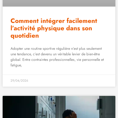
Comment intégrer facilement
l’activité physique dans son
quotidien
Adopter une routine sportive régulière n’est plus seulement
une tendance, c’est devenu un véritable levier de bien-être
global. Entre contraintes professionnelles, vie personnelle et
fatigue,
29/04/2026