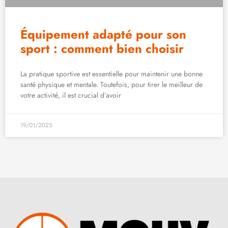
Équipement adapté pour son
sport : comment bien choisir
La pratique sportive est essentielle pour maintenir une bonne
santé physique et mentale. Toutefois, pour tirer le meilleur de
votre activité, il est crucial d’avoir
19/01/2025