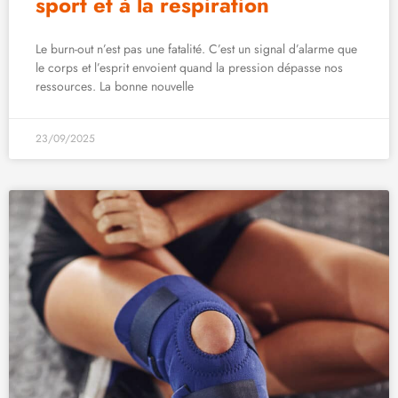
sport et à la respiration
Le burn-out n’est pas une fatalité. C’est un signal d’alarme que
le corps et l’esprit envoient quand la pression dépasse nos
ressources. La bonne nouvelle
23/09/2025