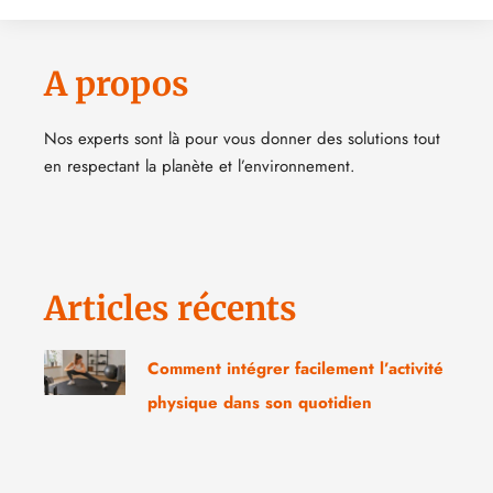
A propos
Nos experts sont là pour vous donner des solutions tout
en respectant la planète et l’environnement.
Articles récents
Comment intégrer facilement l’activité
physique dans son quotidien