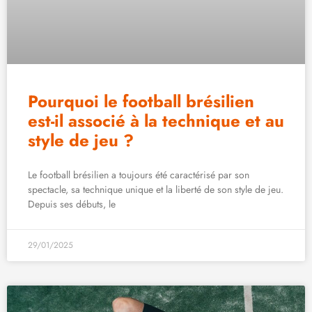
Pourquoi le football brésilien
est-il associé à la technique et au
style de jeu ?
Le football brésilien a toujours été caractérisé par son
spectacle, sa technique unique et la liberté de son style de jeu.
Depuis ses débuts, le
29/01/2025