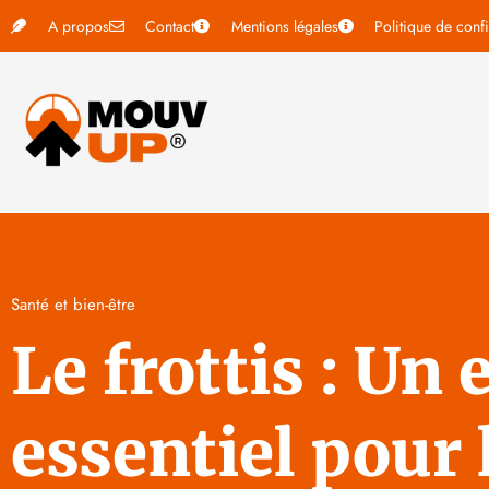
A propos
Contact
Mentions légales
Politique de confi
Santé et bien-être
Le frottis : U
essentiel pour 