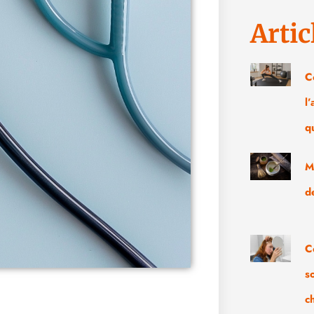
Artic
C
l
q
M
d
C
s
c