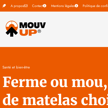
A propos
Contact
Mentions légales
Politique de confi
Santé et bien-être
Ferme ou mou, 
de matelas choi