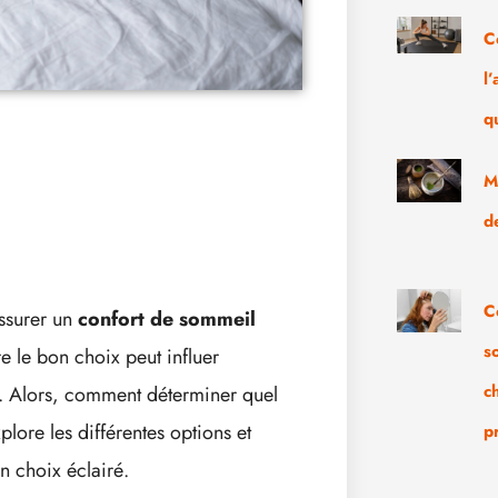
C
l
q
M
d
C
assurer un
confort de sommeil
s
ire le bon choix peut influer
c
en. Alors, comment déterminer quel
plore les différentes options et
p
n choix éclairé.