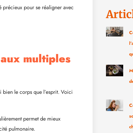
ié précieux pour se réaligner avec
Artic
C
l
 aux multiples
q
M
d
 bien le corps que l’esprit. Voici
C
s
ulièrement permet de mieux
c
cité pulmonaire.