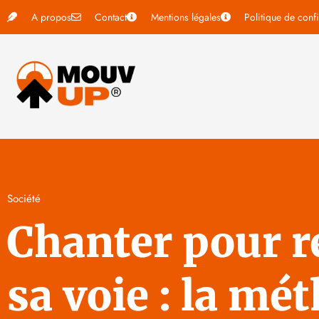
A propos
Contact
Mentions légales
Politique de confi
Société
Chanter pour r
sa voie : la mé