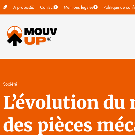
A propos
Contact
Mentions légales
Politique de confi
Société
L’évolution du
des pièces mé