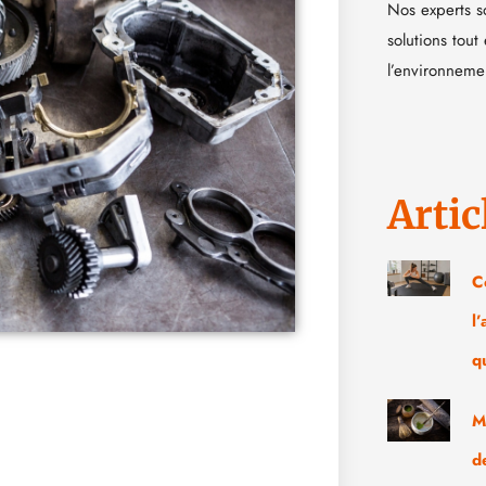
Nos experts s
solutions tout
l’environneme
Artic
C
l
q
M
d