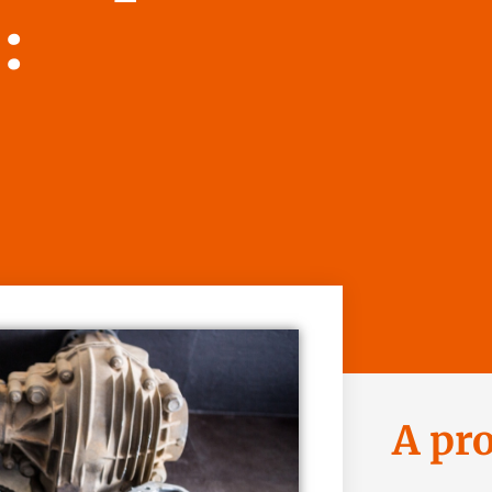
:
A pr