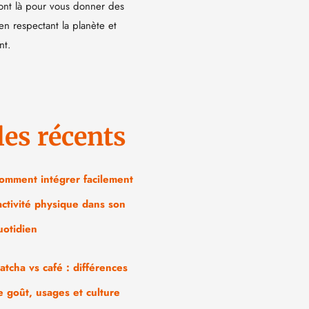
ont là pour vous donner des
 en respectant la planète et
nt.
les récents
omment intégrer facilement
’activité physique dans son
uotidien
atcha vs café : différences
e goût, usages et culture