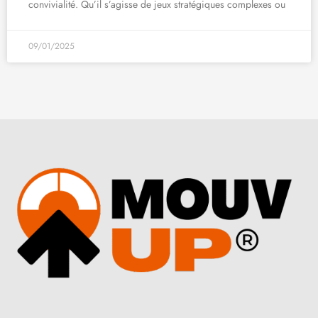
convivialité. Qu’il s’agisse de jeux stratégiques complexes ou
09/01/2025