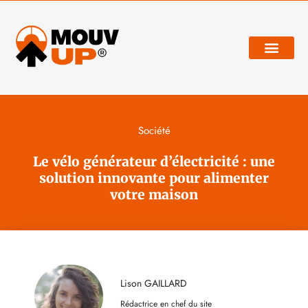
Développement personnel
Société
Le vélo générateur d’électricité : une
solution innovante pour alimenter
votre maison
Lison GAILLARD
Rédactrice en chef du site