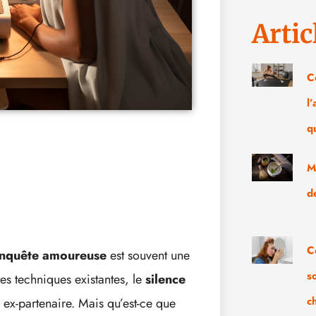
Artic
C
l
q
M
d
C
nquête amoureuse
est souvent une
s
tes techniques existantes, le
silence
c
 ex-partenaire. Mais qu’est-ce que