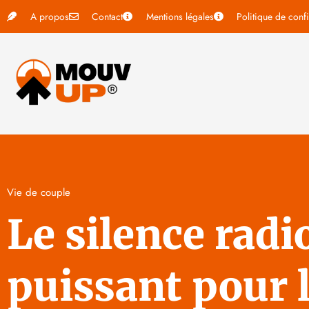
A propos
Contact
Mentions légales
Politique de confi
Vie de couple
Le silence radio
puissant pour 