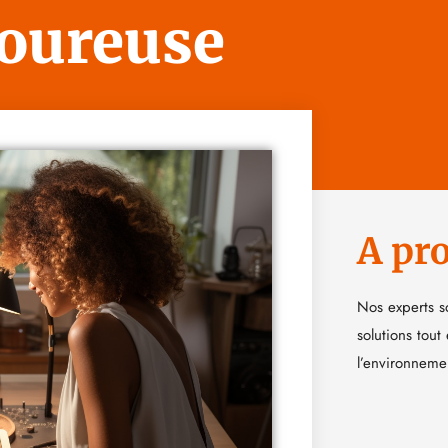
oureuse
A pr
Nos experts s
solutions tout
l’environneme