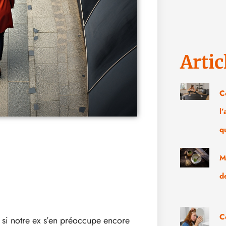
Artic
C
l
q
M
d
C
er si notre ex s’en préoccupe encore