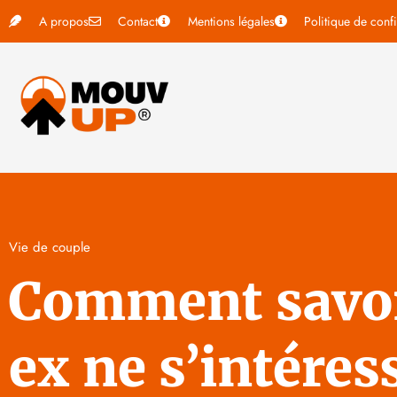
A propos
Contact
Mentions légales
Politique de confi
Vie de couple
Comment savoi
ex ne s’intéres