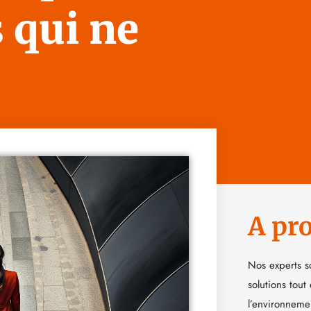
s qui ne
A pr
Nos experts s
solutions tout
l’environneme