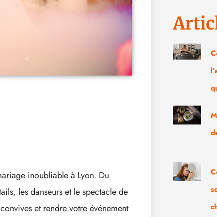
Artic
C
l
q
M
d
C
mariage inoubliable à Lyon. Du
s
ils, les danseurs et le spectacle de
c
s convives et rendre votre événement