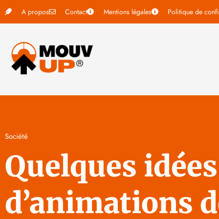
A propos
Contact
Mentions légales
Politique de confi
Société
Quelques idées
d’animations 