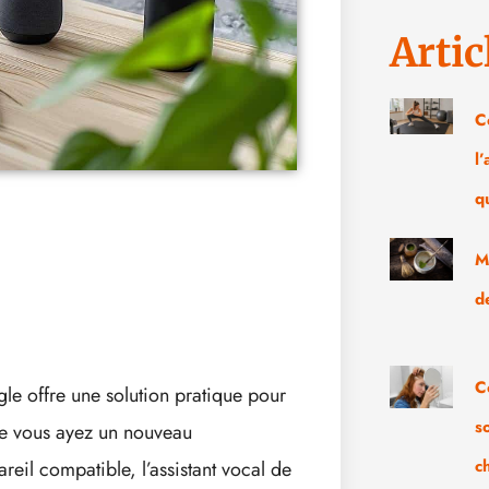
Artic
C
l
q
M
d
C
le offre une solution pratique pour
s
Que vous ayez un nouveau
c
eil compatible, l’assistant vocal de