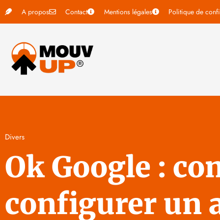
A propos
Contact
Mentions légales
Politique de confi
Divers
Ok Google : c
configurer un a