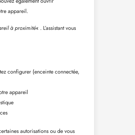
pouvez également ouvrir
otre appareil.
reil à proximité
« . L’assistant vous
itez configurer (enceinte connectée,
otre appareil
stique
nces
certaines autorisations ou de vous