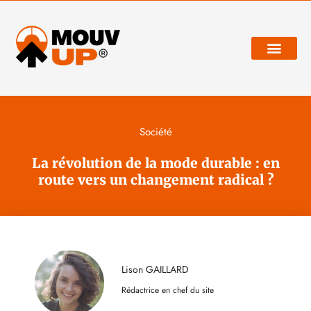
Développement personnel
Société
La révolution de la mode durable : en
route vers un changement radical ?
Lison GAILLARD
Rédactrice en chef du site