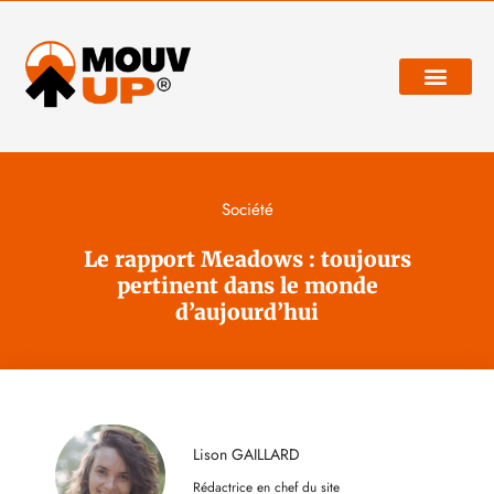
Développement personnel
Société
Le rapport Meadows : toujours
pertinent dans le monde
d’aujourd’hui
Lison GAILLARD
Rédactrice en chef du site