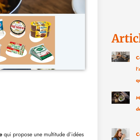
Artic
C
l
q
M
d
e
qui propose une multitude d’idées
C