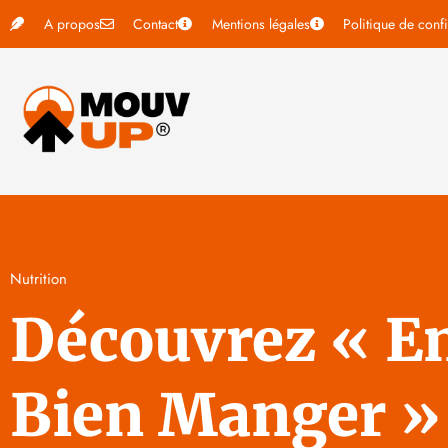
A propos
Contact
Mentions légales
Politique de confi
Nutrition
Découvrez « E
Bien Manger » :