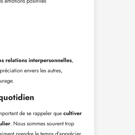
s émotions positives
s relations interpersonnelles
,
ppréciation envers les autres,
ourage.
quotidien
 important de se rappeler que
cultiver
ulier
. Nous sommes souvent trop
aiment prendre le temps d’apprécier