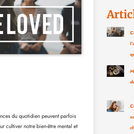
Artic
C
l
q
M
d
C
ences du quotidien peuvent parfois
s
r cultiver notre bien-être mental et
c