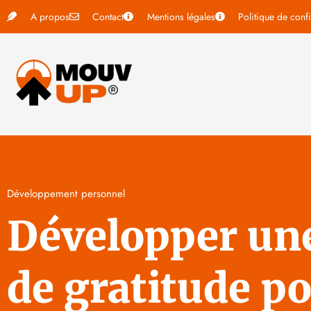
A propos
Contact
Mentions légales
Politique de confi
Développement personnel
Développer une
de gratitude po