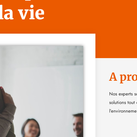
a vie
A pr
Nos experts s
solutions tout
l’environneme