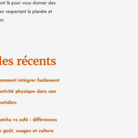
ont là pour vous donner des
 en respectant la planète et
nt.
les récents
omment intégrer facilement
’activité physique dans son
uotidien
atcha vs café : différences
e goût, usages et culture