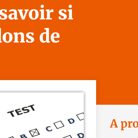
savoir si
dons de
A pr