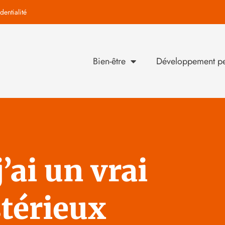
dentialité
Bien-être
Développement pe
’ai un vrai
térieux