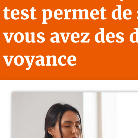
test permet de 
vous avez des 
voyance