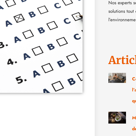
Nos experts s
solutions tout
l’environneme
Artic
C
l
q
M
d