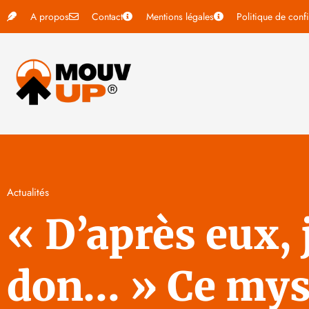
A propos
Contact
Mentions légales
Politique de confi
Actualités
« D’après eux, j
don… » Ce mys