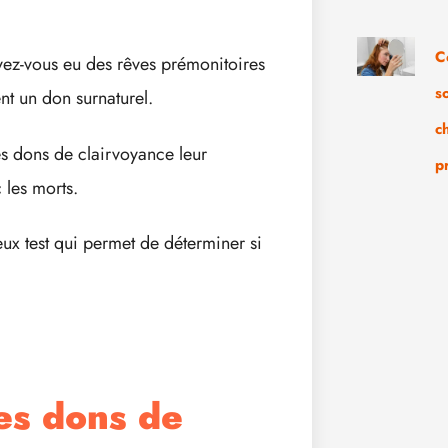
C
vez-vous eu des rêves prémonitoires
s
nt un don surnaturel.
c
es dons de clairvoyance leur
p
 les morts.
eux test qui permet de déterminer si
es dons de