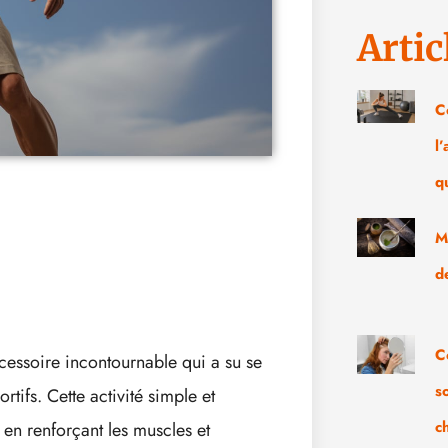
Artic
C
l
q
M
d
C
cessoire incontournable qui a su se
s
tifs. Cette activité simple et
c
 en renforçant les muscles et