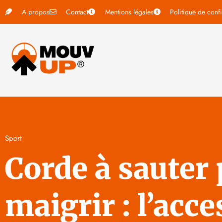
A propos
Contact
Mentions légales
Politique de confi
Sport
Corde à sauter
maigrir : l’acce