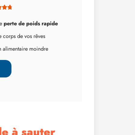



ne
perte de poids rapide
e corps de vos rêves
 alimentaire moindre
de à sauter