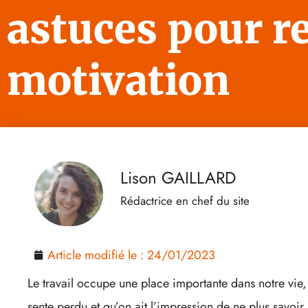
astuces pour r
motivation
Lison GAILLARD
Rédactrice en chef du site
Article modifié le :
24/01/2023
Le travail occupe une place importante dans notre vie, 
sente perdu et qu’on ait l’impression de ne plus savoir 