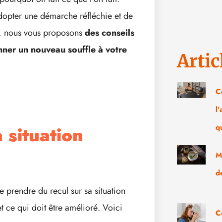
’adopter une démarche réfléchie et de
le, nous vous proposons
des conseils
nner un nouveau souffle à votre
Artic
C
l
 situation
q
M
d
e prendre du recul sur sa situation
 ce qui doit être amélioré. Voici
C