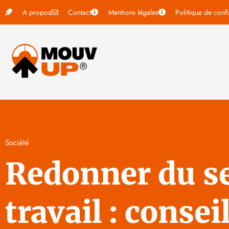
A propos
Contact
Mentions légales
Politique de confi
Société
Redonner du se
travail : consei