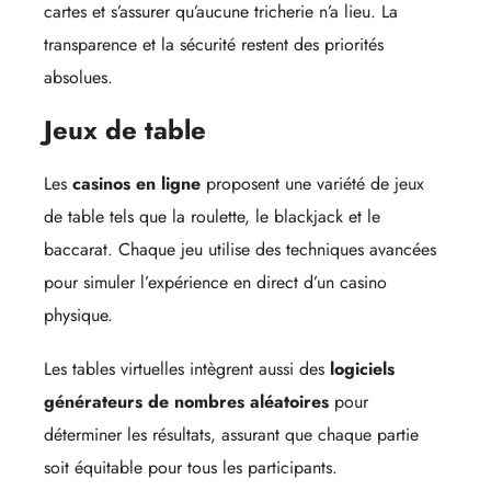
cartes et s’assurer qu’aucune tricherie n’a lieu. La
transparence et la sécurité restent des priorités
absolues.
Jeux de table
Les
casinos en ligne
proposent une variété de jeux
de table tels que la roulette, le blackjack et le
baccarat. Chaque jeu utilise des techniques avancées
pour simuler l’expérience en direct d’un casino
physique.
Les tables virtuelles intègrent aussi des
logiciels
générateurs de nombres aléatoires
pour
déterminer les résultats, assurant que chaque partie
soit équitable pour tous les participants.