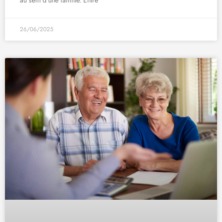
26/06/2025