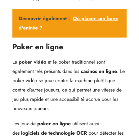
Découvrir également :
Où placer son banc
d'entrée ?
Poker en ligne
Le
poker vidéo
et le poker traditionnel sont
également très présents dans les
casinos en ligne
. Le
poker vidéo se joue contre la machine plutôt que
contre d’autres joueurs, ce qui permet une vitesse de
jeu plus rapide et une accessibilité accrue pour les
nouveaux joueurs.
Les jeux de
poker en ligne
utilisent aussi
des
logiciels de technologie OCR
pour détecter les