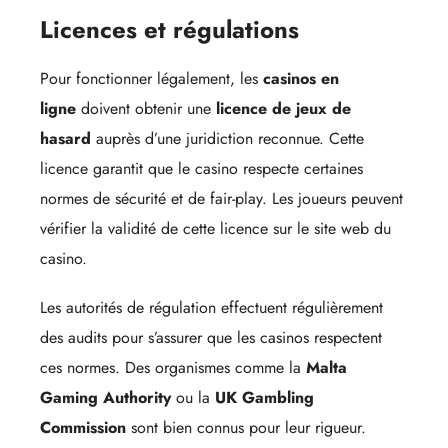
Licences et régulations
Pour fonctionner légalement, les
casinos en
ligne
doivent obtenir une
licence de jeux de
hasard
auprès d’une juridiction reconnue. Cette
licence garantit que le casino respecte certaines
normes de sécurité et de fair-play. Les joueurs peuvent
vérifier la validité de cette licence sur le site web du
casino.
Les autorités de régulation effectuent régulièrement
des audits pour s’assurer que les casinos respectent
ces normes. Des organismes comme la
Malta
Gaming Authority
ou la
UK Gambling
Commission
sont bien connus pour leur rigueur.