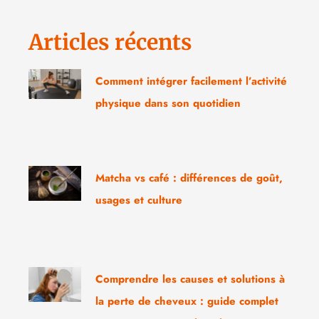
Articles récents
Comment intégrer facilement l’activité
physique dans son quotidien
Matcha vs café : différences de goût,
usages et culture
Comprendre les causes et solutions à
la perte de cheveux : guide complet