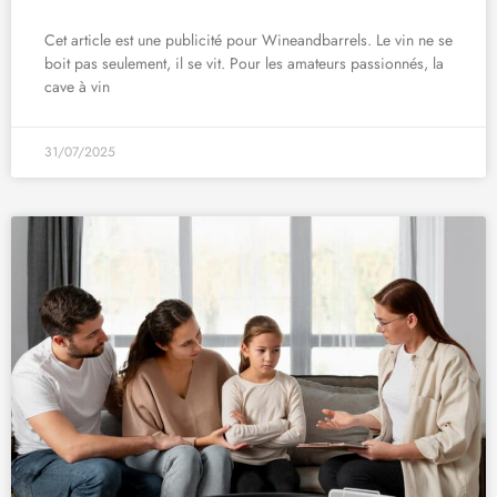
Cet article est une publicité pour Wineandbarrels. Le vin ne se
boit pas seulement, il se vit. Pour les amateurs passionnés, la
cave à vin
31/07/2025