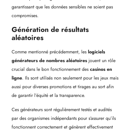
garantissant que les données sensibles ne soient pas
compromises.
Génération de résultats
aléatoires
Comme mentionné précédemment, les
logiciels
générateurs de nombres aléatoires
jouent un rôle
crucial dans le bon fonctionnement des
casinos en
ligne
. Ils sont utilisés non seulement pour les jeux mais
aussi pour diverses promotions et tirages au sort afin
de garantir l’équité et la transparence.
Ces générateurs sont régulièrement testés et audités
par des organismes indépendants pour s’assurer qu’ils
fonctionnent correctement et génèrent effectivement