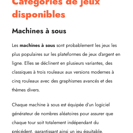
Catégories de jeux
disponibles
Machines à sous
Les
machines à sous
sont probablement les jeux les
plus populaires sur les plateformes de jeux d’argent en
ligne. Elles se déclinent en plusieurs variantes, des
classiques à trois rouleaux aux versions modernes à
cinq rouleaux avec des graphismes avancés et des
thèmes divers.
Chaque machine à sous est équipée d’un logiciel
générateur de nombres aléatoires pour assurer que
chaque tour soit totalement indépendant du
précédent, garantissant ainsi un jeu équitable.