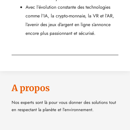
Avec l’évolution constante des technologies
comme l’IA, la crypto-monnaie, la VR et l’AR,
l’avenir des jeux d’argent en ligne s’annonce
encore plus passionnant et sécurisé.
A propos
Nos experts sont là pour vous donner des solutions tout
en respectant la planète et l’environnement.