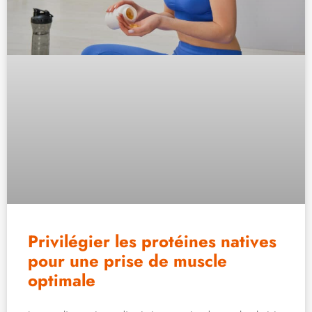
Privilégier les protéines natives
pour une prise de muscle
optimale