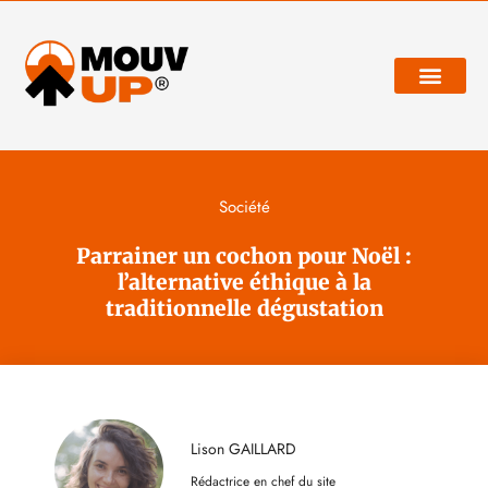
Développement personnel
Société
Parrainer un cochon pour Noël :
l’alternative éthique à la
traditionnelle dégustation
Lison GAILLARD
Rédactrice en chef du site